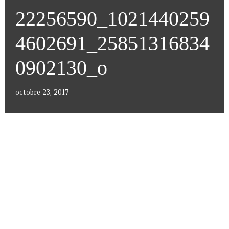
22256590_1021440259
4602691_25851316834
0902130_o
octobre 23, 2017