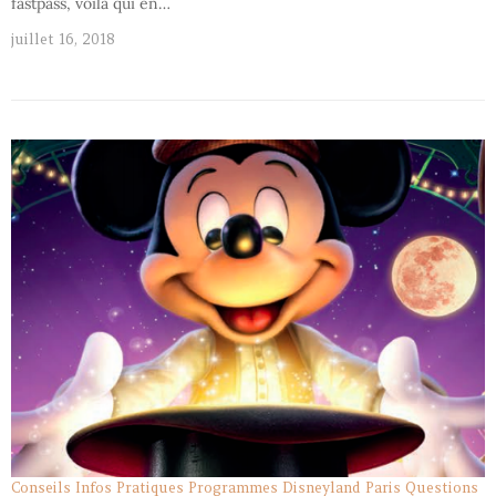
fastpass, voilà qui en…
juillet 16, 2018
Conseils
Infos Pratiques
Programmes Disneyland Paris
Questions