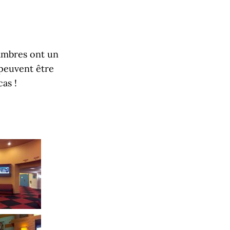
hambres ont un
 peuvent être
cas !