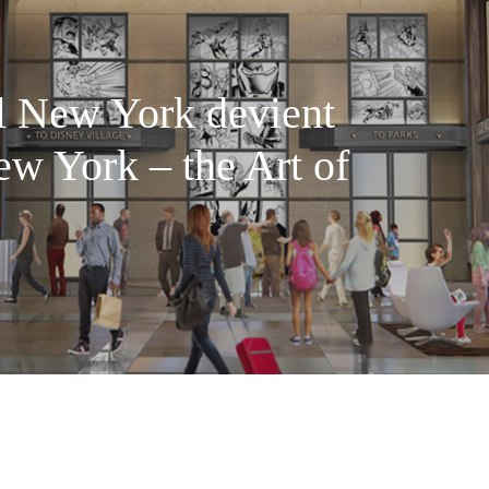
l New York devient
ew York – the Art of