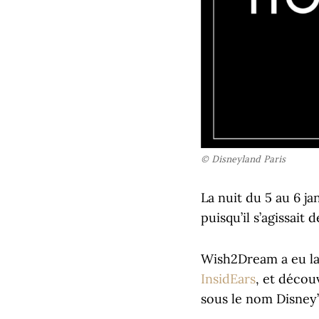
© Disneyland Paris
La nuit du 5 au 6 j
puisqu’il s’agissait
Wish2Dream a eu la 
InsidEars
, et décou
sous le nom Disney’