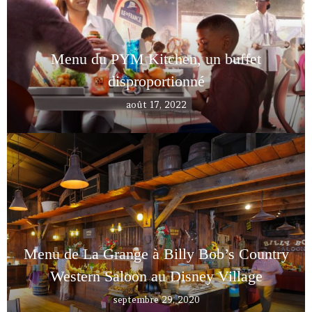
Menu du PYM Kitchen, un buffet
disproportionné
août 17, 2022
Menu de La Grange à Billy Bob’s Country
Western Saloon au Disney Village
septembre 29, 2020