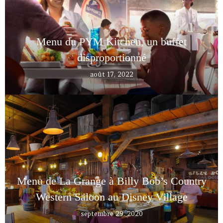
Menu du PYM Kitchen, un buffet
disproportionné
août 17, 2022
Menu de La Grange à Billy Bob’s Country
Western Saloon au Disney Village
septembre 29, 2020