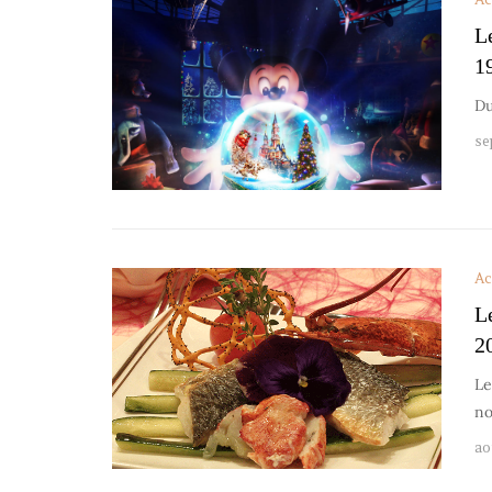
L
1
Du
se
Ac
L
2
Le
no
ao