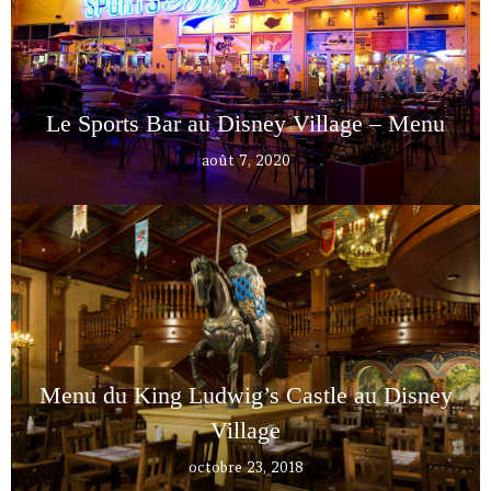
Le Sports Bar au Disney Village – Menu
août 7, 2020
Menu du King Ludwig’s Castle au Disney
Village
octobre 23, 2018