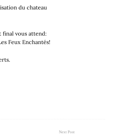
nisation du chateau
 final vous attend:
c Les Feux Enchantés!
rts.
Next Post